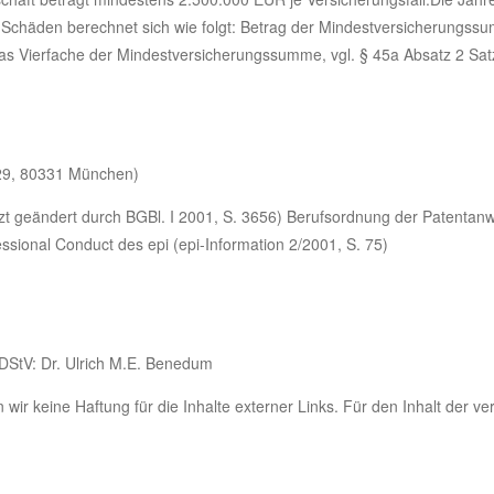
Schäden berechnet sich wie folgt: Betrag der Mindestversicherungssum
das Vierfache der Mindestversicherungssumme, vgl. § 45a Absatz 2 Sat
29, 80331 München)
zt geändert durch BGBl. I 2001, S. 3656) Berufsordnung der Patentanwä
essional Conduct des epi (epi-Information 2/2001, S. 75)
MDStV: Dr. Ulrich M.E. Benedum
n wir keine Haftung für die Inhalte externer Links. Für den Inhalt der ve