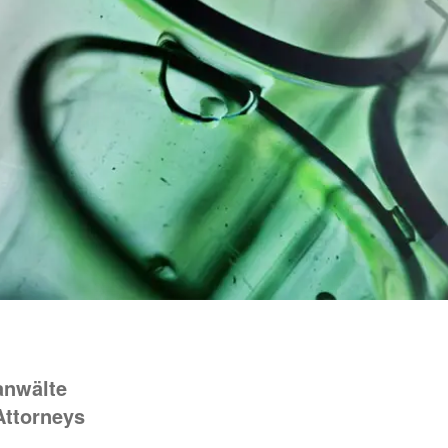
anwälte
Attorneys