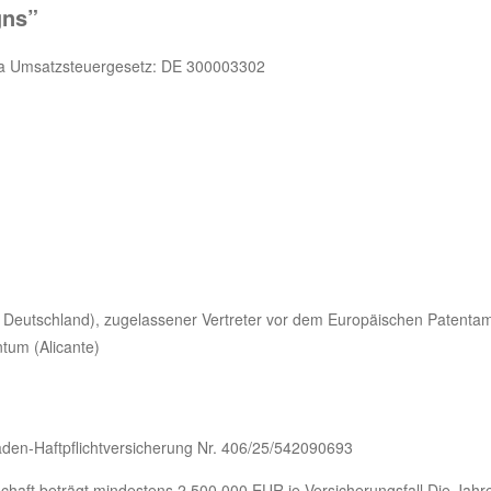
gns”
 a Umsatzsteuergesetz: DE 300003302
 Deutschland), zugelassener Vertreter vor dem Europäischen Patentam
tum (Alicante)
en-Haftpflichtversicherung Nr. 406/25/542090693
aft beträgt mindestens 2.500.000 EUR je Versicherungsfall.Die Jahres