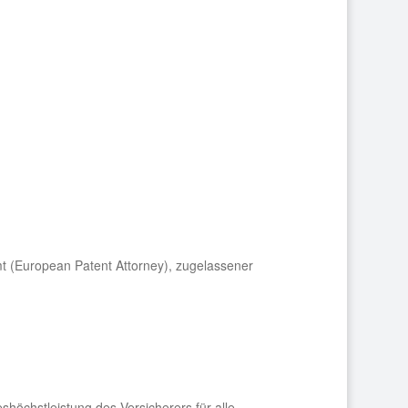
t (European Patent Attorney), zugelassener
höchstleistung des Versicherers für alle